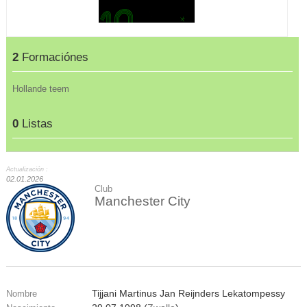
2
Formaciónes
Hollande teem
0
Listas
Actualización :
02.01.2026
Club
Manchester City
Tijjani Martinus Jan Reijnders Lekatompessy
Nombre