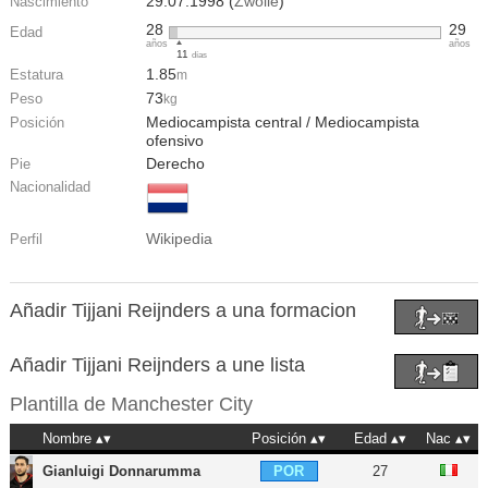
29.07.1998 (
Zwolle
)
Nascimiento
28
29
Edad
años
años
11
días
1.85
Estatura
m
73
Peso
kg
Mediocampista central / Mediocampista
Posición
ofensivo
Derecho
Pie
Nacionalidad
Wikipedia
Perfil
Añadir Tijjani Reijnders a una formacion
Añadir Tijjani Reijnders a une lista
Plantilla de
Manchester City
Nombre
Posición
Edad
Nac
Gianluigi Donnarumma
27
POR