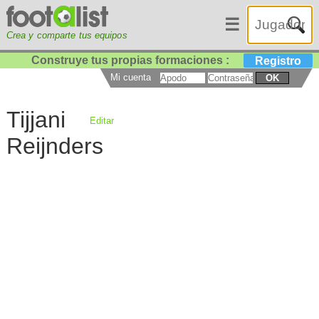
☰
Crea y comparte tus equipos
Construye tus propias formaciones :
Registro
Mi cuenta
OK
Tijjani
Editar
Reijnders