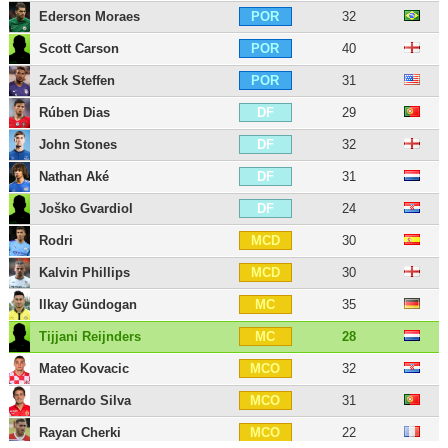
Ederson Moraes
32
POR
Scott Carson
40
POR
Zack Steffen
31
POR
Rúben Dias
29
DF
John Stones
32
DF
Nathan Aké
31
DF
Joško Gvardiol
24
DF
Rodri
30
MCD
Kalvin Phillips
30
MCD
Ilkay Gündogan
35
MC
Tijjani Reijnders
28
MC
Mateo Kovacic
32
MCO
Bernardo Silva
31
MCO
Rayan Cherki
22
MCO