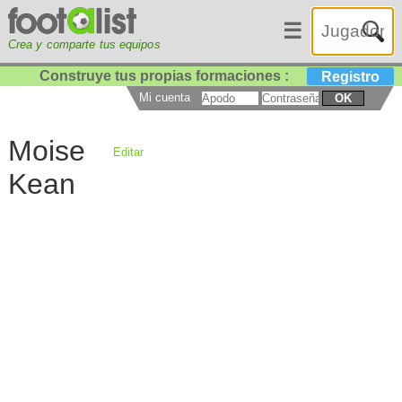
☰
Crea y comparte tus equipos
Construye tus propias formaciones :
Registro
Mi cuenta
OK
Moise
Editar
Kean