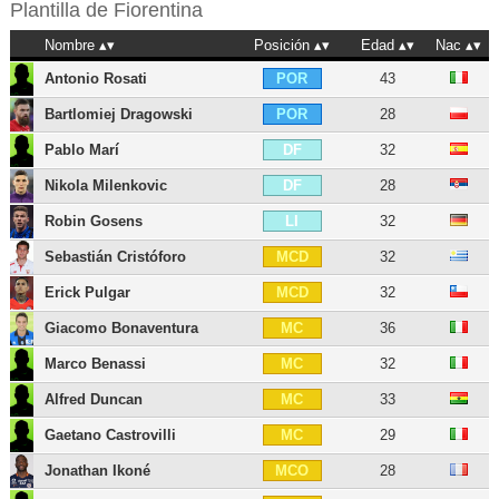
Plantilla de
Fiorentina
Nombre
Posición
Edad
Nac
Antonio Rosati
43
POR
Bartlomiej Dragowski
28
POR
Pablo Marí
32
DF
Nikola Milenkovic
28
DF
Robin Gosens
32
LI
Sebastián Cristóforo
32
MCD
Erick Pulgar
32
MCD
Giacomo Bonaventura
36
MC
Marco Benassi
32
MC
Alfred Duncan
33
MC
Gaetano Castrovilli
29
MC
Jonathan Ikoné
28
MCO