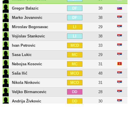
Gregor Balazic
38
DF
Marko Jovanovic
38
DF
Miroslav Bogosavac
29
LI
Vojislav Stankovic
38
LI
Ivan Petrovic
33
MCD
Sasa Lukic
29
MC
Nebojsa Kosovic
31
MC
Saša Ilić
48
MCO
Nikola Ninkovic
31
MCO
Veljko Birmancevic
28
DD
Andrija Živkovic
30
DD
Nemanja Mihajlovic
30
DI
Ismaël Fofana Beko
36
DC
17 jugadores