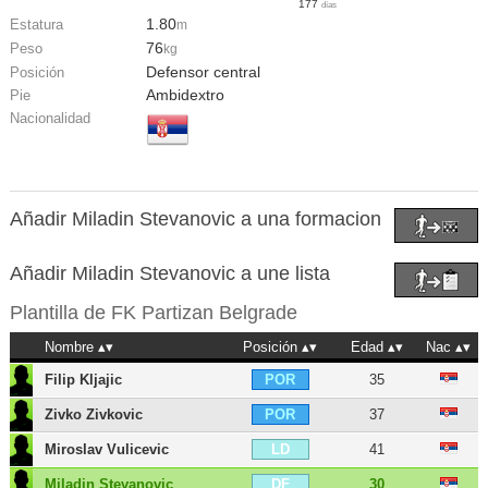
177
días
1.80
Estatura
m
76
Peso
kg
Defensor central
Posición
Ambidextro
Pie
Nacionalidad
Añadir Miladin Stevanovic a una formacion
Añadir Miladin Stevanovic a une lista
Plantilla de
FK Partizan Belgrade
Nombre
Posición
Edad
Nac
Filip Kljajic
35
POR
Zivko Zivkovic
37
POR
Miroslav Vulicevic
41
LD
Miladin Stevanovic
30
DF