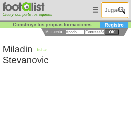
☰
Crea y comparte tus equipos
Construye tus propias formaciones :
Registro
Mi cuenta
OK
Miladin
Editar
Stevanovic