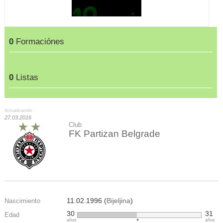
0
Formaciónes
0
Listas
Actualización :
27.03.2016
Club
FK Partizan Belgrade
11.02.1996 (
Bijeljina
)
Nascimiento
30
31
Edad
años
años