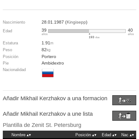
28.01.1987 (
Kingisepp
)
Nascimiento
39
40
Edad
años
años
193
días
1.91
Estatura
m
82
Peso
kg
Portero
Posición
Ambidextro
Pie
Nacionalidad
Añadir Mikhail Kerzhakov a una formacion
Añadir Mikhail Kerzhakov a une lista
Plantilla de
Zenit St. Petersburg
Nombre
Posición
Edad
Nac