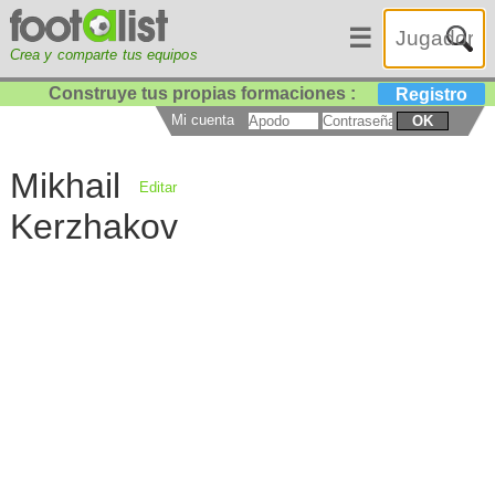
☰
Crea y comparte tus equipos
Construye tus propias formaciones :
Registro
Mi cuenta
OK
Mikhail
Editar
Kerzhakov