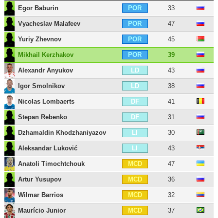
Egor Baburin
33
POR
Vyacheslav Malafeev
47
POR
Yuriy Zhevnov
45
POR
Mikhail Kerzhakov
39
POR
Alexandr Anyukov
43
LD
Igor Smolnikov
38
LD
Nicolas Lombaerts
41
DF
Stepan Rebenko
31
DF
Dzhamaldin Khodzhaniyazov
30
LI
Aleksandar Luković
43
LI
Anatoli Timochtchouk
47
MCD
Artur Yusupov
36
MCD
Wilmar Barrios
32
MCD
Maurício Junior
37
MCD