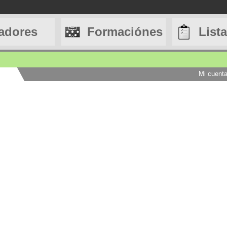
adores
Formaciónes
List
Mi cuent