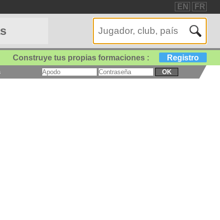
EN
FR
as
Construye tus propias formaciones :
Registro
a
OK