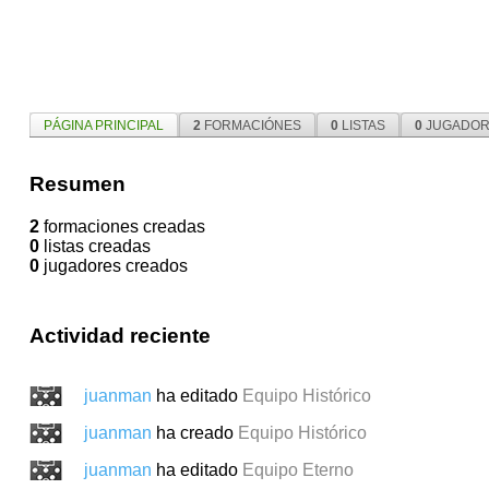
PÁGINA PRINCIPAL
2
FORMACIÓNES
0
LISTAS
0
JUGADOR
Resumen
2
formaciones creadas
0
listas creadas
0
jugadores creados
Actividad reciente
juanman
ha editado
Equipo Histórico
juanman
ha creado
Equipo Histórico
juanman
ha editado
Equipo Eterno