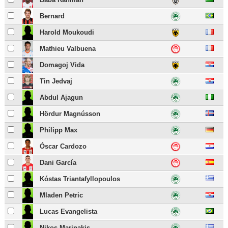
Bernard
Harold Moukoudi
Mathieu Valbuena
Domagoj Vida
Tin Jedvaj
Abdul Ajagun
Hördur Magnússon
Philipp Max
Óscar Cardozo
Dani García
Kóstas Triantafyllopoulos
Mladen Petric
Lucas Evangelista
Nikos Marinakis