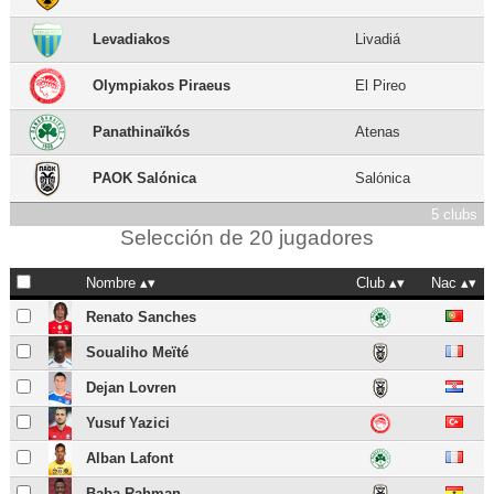
Levadiakos
Livadiá
Olympiakos Piraeus
El Pireo
Panathinaïkós
Atenas
PAOK Salónica
Salónica
5 clubs
Selección de 20 jugadores
Nombre
Club
Nac
Renato Sanches
Soualiho Meïté
Dejan Lovren
Yusuf Yazici
Alban Lafont
Baba Rahman