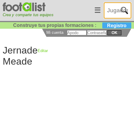
☰
Crea y comparte tus equipos
Construye tus propias formaciones :
Registro
Mi cuenta
OK
Jernade
Editar
Meade