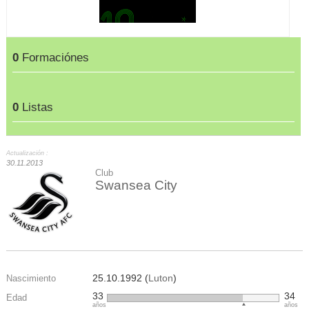
0
Formaciónes
0
Listas
Actualización :
30.11.2013
Club
Swansea City
25.10.1992 (
Luton
)
Nascimiento
33
34
Edad
años
años