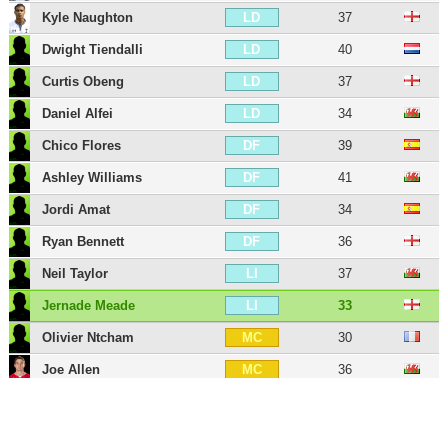
Kyle Naughton
37
LD
Dwight Tiendalli
40
LD
Curtis Obeng
37
LD
Daniel Alfei
34
LD
Chico Flores
39
DF
Ashley Williams
41
DF
Jordi Amat
34
DF
Ryan Bennett
36
DF
Neil Taylor
37
LI
Jernade Meade
33
LI
Olivier Ntcham
30
MC
Joe Allen
36
MC
Leroy Fer
36
MC
Alex Gogic
32
MC