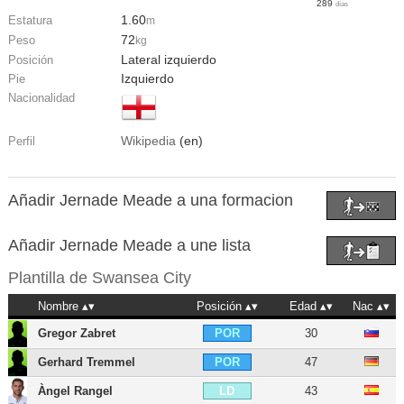
289
días
1.60
Estatura
m
72
Peso
kg
Lateral izquierdo
Posición
Izquierdo
Pie
Nacionalidad
Wikipedia
(en)
Perfil
Añadir Jernade Meade a una formacion
Añadir Jernade Meade a une lista
Plantilla de
Swansea City
Nombre
Posición
Edad
Nac
Gregor Zabret
30
POR
Gerhard Tremmel
47
POR
Àngel Rangel
43
LD