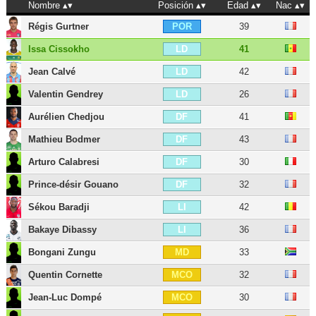
Nombre
Posición
Edad
Nac
Régis Gurtner
39
POR
Issa Cissokho
41
LD
Jean Calvé
42
LD
Valentin Gendrey
26
LD
Aurélien Chedjou
41
DF
Mathieu Bodmer
43
DF
Arturo Calabresi
30
DF
Prince-désir Gouano
32
DF
Sékou Baradji
42
LI
Bakaye Dibassy
36
LI
Bongani Zungu
33
MD
Quentin Cornette
32
MCO
Jean-Luc Dompé
30
MCO