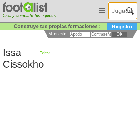
☰
Crea y comparte tus equipos
Construye tus propias formaciones :
Registro
Mi cuenta
OK
Issa
Editar
Cissokho