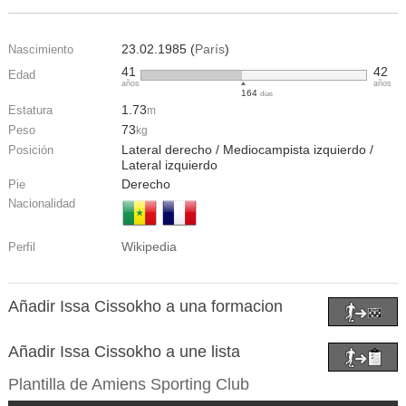
23.02.1985 (
París
)
Nascimiento
41
42
Edad
años
años
164
días
1.73
Estatura
m
73
Peso
kg
Lateral derecho / Mediocampista izquierdo /
Posición
Lateral izquierdo
Derecho
Pie
Nacionalidad
Wikipedia
Perfil
Añadir Issa Cissokho a una formacion
Añadir Issa Cissokho a une lista
Plantilla de
Amiens Sporting Club