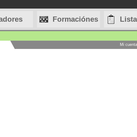
adores
Formaciónes
List
Mi cuent