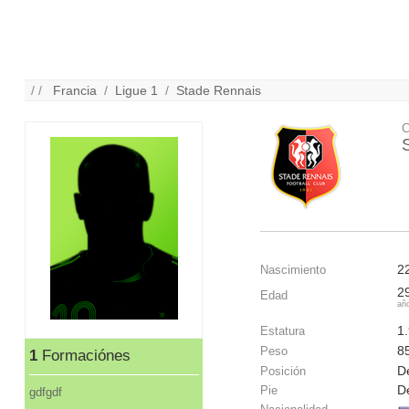
/ /
Francia
/
Ligue 1
/
Stade Rennais
C
2
Nascimiento
2
Edad
añ
1
Estatura
8
Peso
1
Formaciónes
D
Posición
D
Pie
gdfgdf