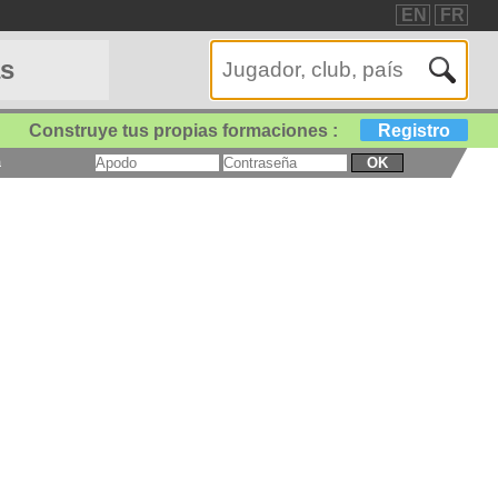
EN
FR
as
Construye tus propias formaciones :
Registro
a
OK