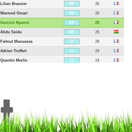
Lilian Brassier
26
DF
Warmed Omari
26
DF
Gerzino Nyamsi
29
DF
Alidu Seidu
26
DF
Faitout Maouassa
28
LI
Adrien Truffert
24
LI
Quentin Merlin
24
LI
Valentin Rongier
31
MCD
Seko Fofana
31
MCD
Baptiste Santamaria
31
MC
Benjamin Bourigeaud
32
MC
Flavien Tait
33
MC
Ludovic Blas
28
MCO
James Edward Léa-Siliki
30
MI