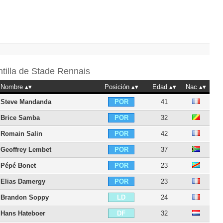
ntilla de
Stade Rennais
Nombre
Posición
Edad
Nac
Steve Mandanda
41
POR
Brice Samba
32
POR
Romain Salin
42
POR
Geoffrey Lembet
37
POR
Pépé Bonet
23
POR
Elias Damergy
23
POR
Brandon Soppy
24
LD
Hans Hateboer
32
DF