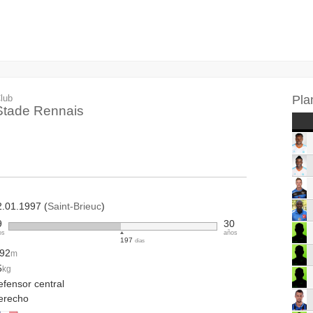
lub
Pla
Stade Rennais
2.01.1997 (
Saint-Brieuc
)
9
30
os
años
197
días
.92
m
5
kg
efensor central
erecho