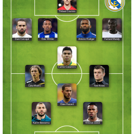
Thibaut Courtois
Dani Carvajal
Éder Militão
Antonio Rüdiger
Ferland Mendy
Carlos Casemiro
Luka Modric
Toni Kroos
Eden Hazard
Karim Benzema
Vinícius Júnior