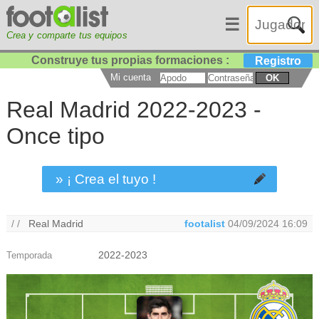
☰
Crea y comparte tus equipos
Construye tus propias formaciones :
Registro
Mi cuenta
OK
Real Madrid 2022-2023 -
Once tipo
» ¡ Crea el tuyo !
/ /
Real Madrid
footalist
04/09/2024 16:09
2022-2023
Temporada