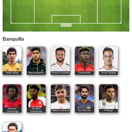
Banquillo
Jesús Vallejo
Marco Asensio
Nacho Fernández
David Alaba
Lucas Vázquez
Eduardo
Aurélien
Federico Valverde
Isco Alarcón
Rodrygo
Camavinga
Tchouaméni