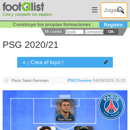
☰
Crea y comparte tus equipos
Construye tus propias formaciones :
Registro
Mi cuenta
OK
PSG 2020/21
» ¡ Crea el tuyo !
/ /
Paris Saint-Germain
PSGThewire
04/09/2025 15:23
Keylor Navas