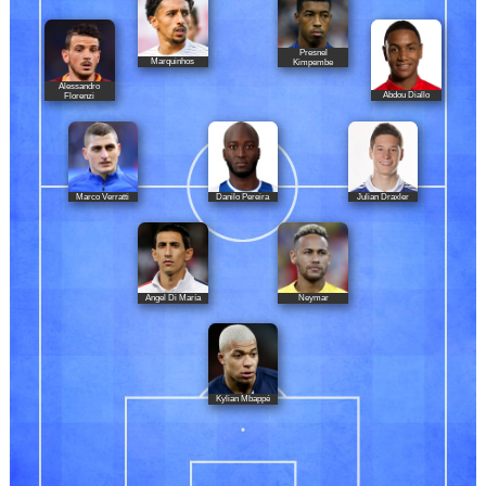
Presnel
Marquinhos
Kimpembe
Alessandro
Abdou Diallo
Florenzi
Marco Verratti
Danilo Pereira
Julian Draxler
Ángel Di María
Neymar
Kylian Mbappé