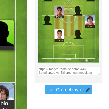
» ¡ Crea el tuyo !
blo