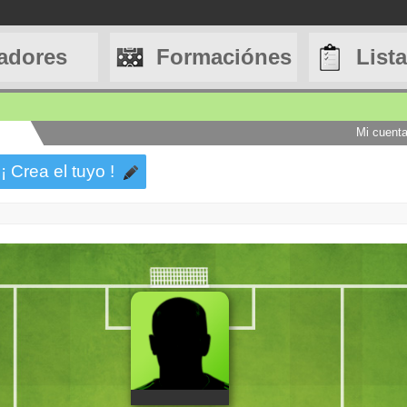
adores
Formaciónes
List
Mi cuent
 ¡ Crea el tuyo !