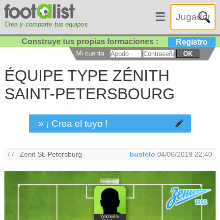
☰
Crea y comparte tus equipos
Construye tus propias formaciones :
Registro
Mi cuenta
OK
ÉQUIPE TYPE ZÉNITH
SAINT-PETERSBOURG
» ¡ Crea el tuyo !
/ /
Zenit St. Petersburg
bustelo
04/06/2019 22:40
Vyacheslav