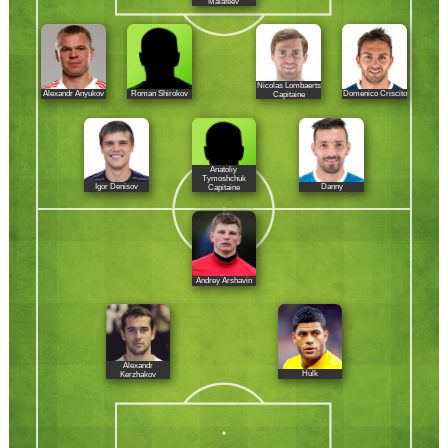
Malafeev
Nicolas Lombaerts
Alexandr Anyukov
Roman Shirokov
Domenico Criscito
Capitaine
Anatoliy
Tymoshchuk
Igor Denisov
Danny
Capitaine
Andrey Arshavin
Alexandr
Hulk
Kerzhakov