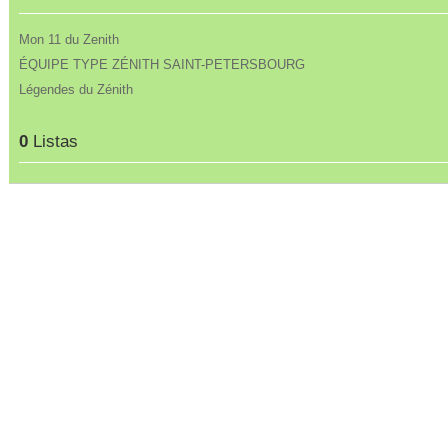
Mon 11 du Zenith
ÉQUIPE TYPE ZÉNITH SAINT-PETERSBOURG
Légendes du Zénith
0
Listas