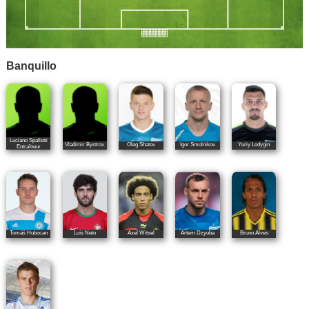
Banquillo
Luciano Spalletti
Vladimir Bystrov
Oleg Shatov
Igor Smolnikov
Yuriy Lodygin
Entraîneur
Tomáš Hubocan
Luís Neto
Axel Witsel
Artem Dzyuba
Bruno Alves