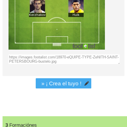
» ¡ Crea el tuyo !
3
Formaciónes