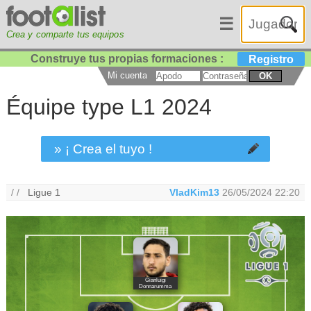
☰
Crea y comparte tus equipos
Construye tus propias formaciones :
Registro
Mi cuenta
OK
Équipe type L1 2024
» ¡ Crea el tuyo !
/ /
Ligue 1
VladKim13
26/05/2024 22:20
Gianluigi
Donnarumma