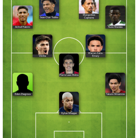
Marquinhos
Jean-Clair Todibo
Capitaine
Achraf Hakimi
Nuno Mendes
Warren Zaïre-
Vitinha
Emery
Pierre Lees Melou
Edon Zhegrova
Takumi Minamino
Kylian Mbappé