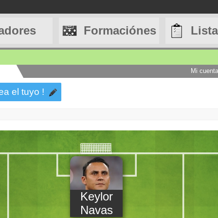
adores
Formaciónes
List
Mi cuent
ea el tuyo !
Keylor
Navas