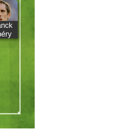
anck
béry