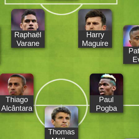
Raphaël
Harry
Varane
Maguire
Pat
E
Thiago
Paul
Alcântara
Pogba
Thomas