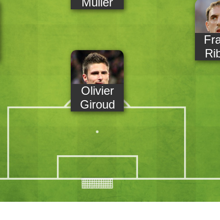
Müller
Fr
Ri
Olivier
Giroud