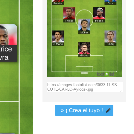
rice
vra
» ¡ Crea el tuyo !