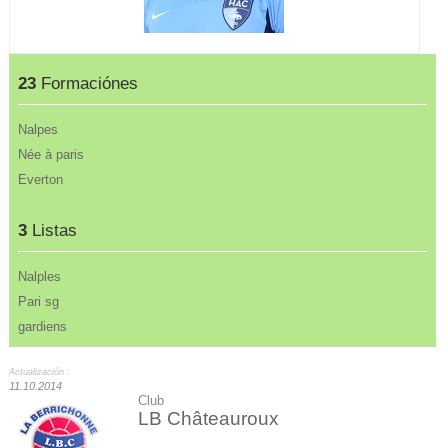
23
Formaciónes
Nalpes
Née à paris
Everton
3
Listas
Nalples
Pari sg
gardiens
Actualización :
11.10.2014
Club
LB Châteauroux