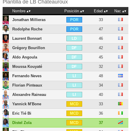
Plantilla de
LB Châteauroux
Nombre
Posición
Edad
Nac
Jonathan Millieras
33
POR
Rodolphe Roche
47
POR
Laurent Bonnart
46
LD
Grégory Bourillon
42
DF
Aldo Angoula
45
DF
Moussa Kouyaté
32
DF
Fernando Neves
48
LI
Florian Pinteaux
34
LI
Alexandre Raineau
40
LI
Yannick M'Bone
33
MCD
Eric Tié Bi
36
MCD
Distel Zola
37
MCD