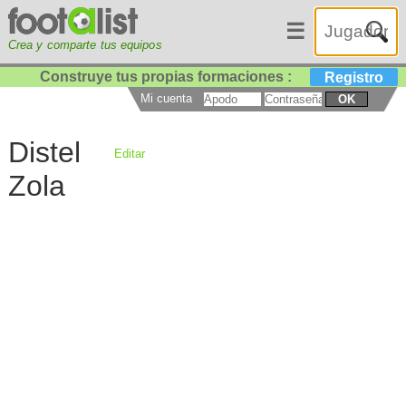
☰
Crea y comparte tus equipos
Construye tus propias formaciones :
Registro
Mi cuenta
OK
Distel
Editar
Zola