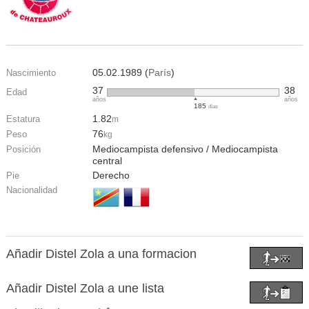
05.02.1989 (
París
)
Nascimiento
37
38
Edad
años
años
185
días
1.82
Estatura
m
76
Peso
kg
Mediocampista defensivo / Mediocampista
Posición
central
Derecho
Pie
Nacionalidad
Añadir Distel Zola a una formacion
Añadir Distel Zola a une lista