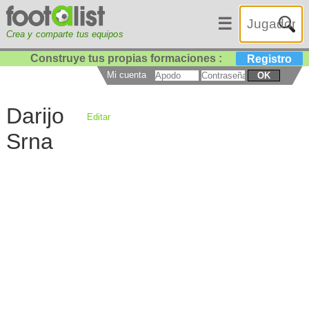
☰
Crea y comparte tus equipos
Construye tus propias formaciones :
Registro
Mi cuenta
OK
Darijo
Editar
Srna