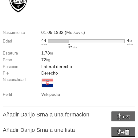
01.05.1982 (
Metkovic
)
Nascimiento
44
45
Edad
años
años
97
días
1.78
Estatura
m
72
Peso
kg
Lateral derecho
Posición
Derecho
Pie
Nacionalidad
Wikipedia
Perfil
Añadir Darijo Srna a una formacion
Añadir Darijo Srna a une lista