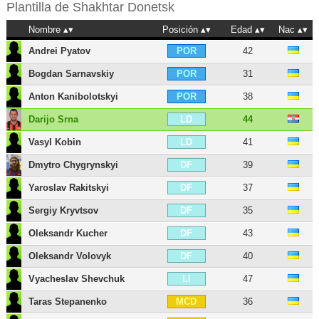
Plantilla de
Shakhtar Donetsk
Nombre
Posición
Edad
Nac
Andrei Pyatov
42
POR
Bogdan Sarnavskiy
31
POR
Anton Kanibolotskyi
38
POR
Darijo Srna
44
LD
Vasyl Kobin
41
LD
Dmytro Chygrynskyi
39
DF
Yaroslav Rakitskyi
37
DF
Sergiy Kryvtsov
35
DF
Oleksandr Kucher
43
DF
Oleksandr Volovyk
40
DF
Vyacheslav Shevchuk
47
LI
Taras Stepanenko
36
MCD