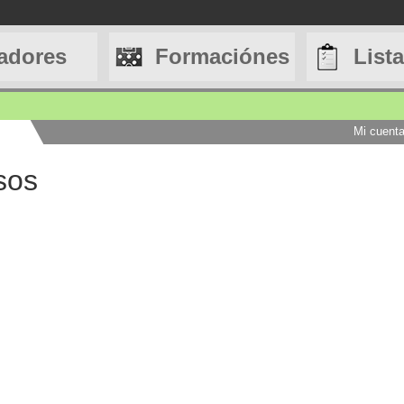
adores
Formaciónes
List
Mi cuent
sos