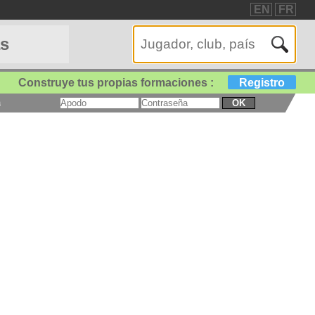
EN
FR
as
Construye tus propias formaciones :
Registro
a
OK