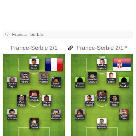
/ /
Francia
Serbia
France-Serbie 2/1
France-Serbie 2/1 *
Hugo
Predrag
Lloris
Rajkovic
Raphaël
Eliaquim
Branislav
Uros
Varane
Mangala
Ivanovic
Spajic
Bacary
Benoît
Nenad
Ivan
Sagna
Trémoulinas
Tomovic
Obradovic
Morgan
Ljubomir
Schneiderlin
Fejsa
Paul
Blaise
Nemanja
Nemanja
Pogba
Matuidi
Gudelj
Matic
Mathieu
Antoine
Lazar
Dušan
Valbuena
Griezmann
Markovic
Tadic
Olivier
Aleksandar
Giroud
Mitrovic