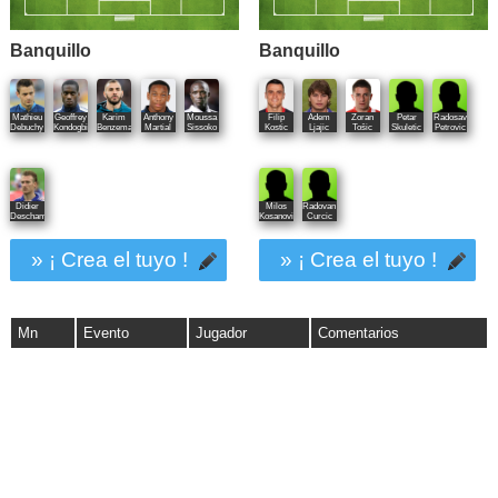
Banquillo
Banquillo
Mathieu
Geoffrey
Karim
Anthony
Moussa
Filip
Adem
Zoran
Petar
Radosav
Debuchy
Kondogbia
Benzema
Martial
Sissoko
Kostic
Ljajic
Tošic
Skuletic
Petrovic
Didier
Milos
Radovan
Deschamps
Kosanovic
Curcic
» ¡ Crea el tuyo !
» ¡ Crea el tuyo !
Mn
Evento
Jugador
Comentarios