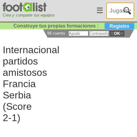
☰
Crea y comparte tus equipos
Construye tus propias formaciones :
Registro
Mi cuenta
OK
Internacional
partidos
amistosos
Francia
Serbia
(Score
2-1)