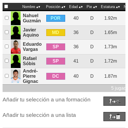
Nombre
Posición
Edad
Pie
Estatura
N
Nahuel
POR
40
D
1.92m
Guzmán
Javier
MD
36
D
1.65m
Aquino
Eduardo
SP
36
D
1.73m
Vargas
Rafael
SP
41
D
1.72m
Sóbis
André-
DC
Pierre
40
D
1.87m
Gignac
5 jugad
Añadir tu selección a una formación
Añadir tu selección a una lista