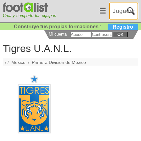
☰
Crea y comparte tus equipos
Construye tus propias formaciones :
Registro
Mi cuenta
OK
Tigres U.A.N.L.
/ /
México
/
Primera División de México