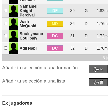
Nathaniel
DF
Knight-
39
G
1.82m
Percival
Josh
MD
36
D
1.76m
McQuoid
Souleymane
DC
31
D
1.72m
Coulibaly
DC
Adil Nabi
32
D
1.76m
5 j
Añadir tu selección a una formación
Añadir tu selección a una lista
Ex jugadores