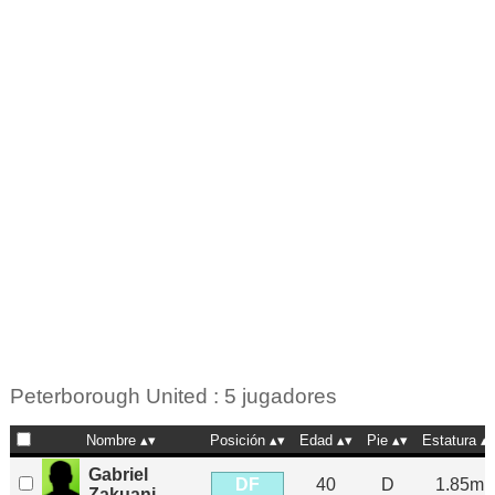
Peterborough United : 5 jugadores
Nombre
Posición
Edad
Pie
Estatura
Gabriel
DF
40
D
1.85m
Zakuani