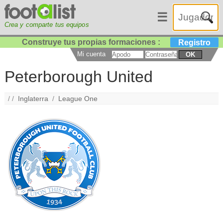
☰
Crea y comparte tus equipos
Construye tus propias formaciones :
Registro
Mi cuenta
OK
Peterborough United
/ /
Inglaterra
/
League One