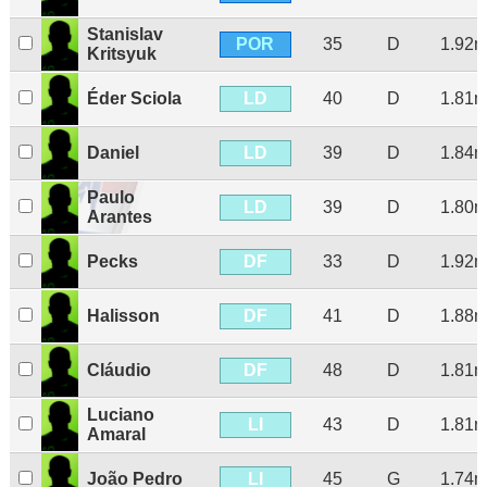
Stanislav
POR
35
D
1.92
Kritsyuk
LD
Éder Sciola
40
D
1.81
LD
Daniel
39
D
1.84
Paulo
LD
39
D
1.80
Arantes
DF
Pecks
33
D
1.92
DF
Halisson
41
D
1.88
DF
Cláudio
48
D
1.81
Luciano
LI
43
D
1.81
Amaral
LI
João Pedro
45
G
1.74