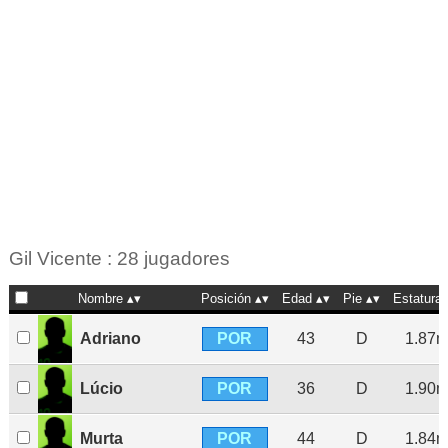
Gil Vicente : 28 jugadores
Nombre
Posición
Edad
Pie
Estatura
POR
Adriano
43
D
1.87
POR
Lúcio
36
D
1.90
POR
Murta
44
D
1.84