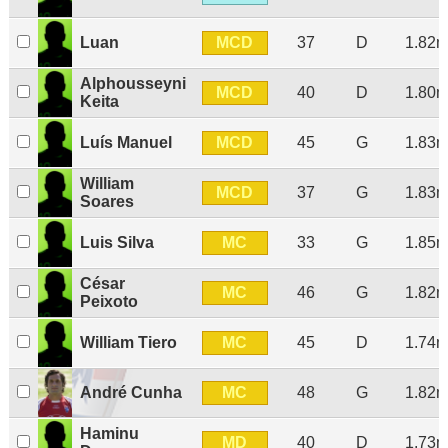
MCD
Luan
37
D
1.82
Alphousseyni
MCD
40
D
1.80
Keita
MCD
Luís Manuel
45
G
1.83
William
MCD
37
G
1.83
Soares
MC
Luis Silva
33
G
1.85
César
MC
46
G
1.82
Peixoto
MC
William Tiero
45
D
1.74
MC
André Cunha
48
G
1.82
Haminu
MD
40
D
1.73