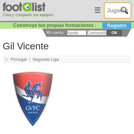
☰
Crea y comparte tus equipos
Construye tus propias formaciones :
Registro
Mi cuenta
OK
Gil Vicente
/ /
Portugal
/
Segunda Liga