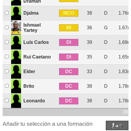
Draman
MCO
Djalma
38
D
1.76
Ishmael
MI
36
G
1.67
Yartey
DI
Luís Carlos
39
D
1.69
DI
Rui Caetano
35
D
1.65
DC
Elder
33
D
1.83
DC
Brito
38
D
1.78
DC
Leonardo
38
D
1.78
28 
Añadir tu selección a una formación