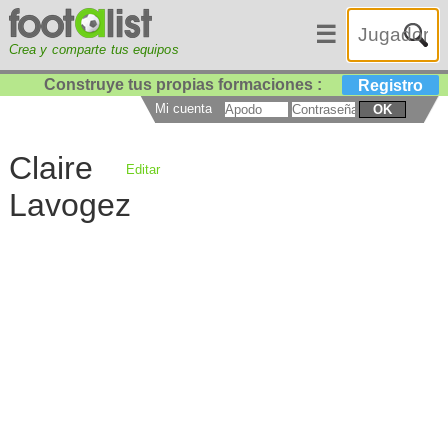
☰
Crea y comparte tus equipos
Construye tus propias formaciones :
Registro
Mi cuenta
OK
Claire
Editar
Lavogez