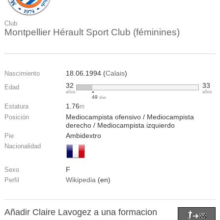
Club
Montpellier Hérault Sport Club (féminines)
18.06.1994 (
Calais
)
Nascimiento
32
33
Edad
años
años
49
días
1.76
Estatura
m
Mediocampista ofensivo / Mediocampista
Posición
derecho / Mediocampista izquierdo
Ambidextro
Pie
Nacionalidad
F
Sexo
Wikipedia
(en)
Perfil
Añadir Claire Lavogez a una formacion