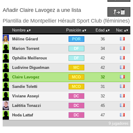
Añadir Claire Lavogez a une lista
Plantilla de
Montpellier Hérault Sport Club (féminines)
Nombre
Posición
Edad
Nac
Méline Gérard
36
POR
Marion Torrent
34
DF
Ophélie Meilleroux
42
DF
Ludivine Diguelman
42
MC
Claire Lavogez
32
MCO
Sandie Toletti
31
MCO
Viviane Asseyi
32
DC
Laëtitia Tonazzi
45
DC
Hoda Lattaf
47
DC
9 jugadores