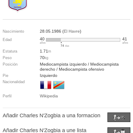
28.05.1986 (
El Havre
)
Nascimiento
40
41
Edad
años
años
74
días
1.71
Estatura
m
70
Peso
kg
Mediocampista izquierdo / Mediocampista
Posición
derecho / Mediocampista ofensivo
Izquierdo
Pie
Nacionalidad
Wikipedia
Perfil
Añadir Charles N'Zogbia a una formacion
Añadir Charles N'Zogbia a une lista