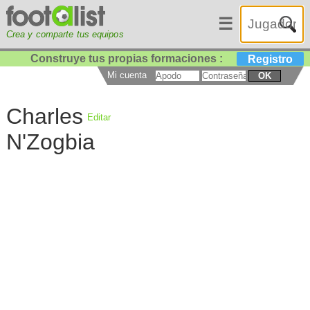
☰
Crea y comparte tus equipos
Construye tus propias formaciones :
Registro
Mi cuenta
OK
Charles
Editar
N'Zogbia