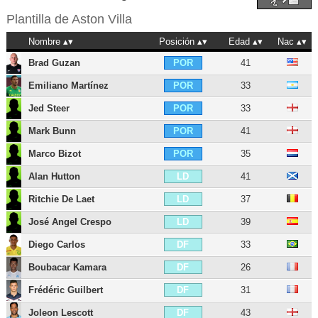
Plantilla de
Aston Villa
Nombre
Posición
Edad
Nac
Brad Guzan
41
POR
Emiliano Martínez
33
POR
Jed Steer
33
POR
Mark Bunn
41
POR
Marco Bizot
35
POR
Alan Hutton
41
LD
Ritchie De Laet
37
LD
José Angel Crespo
39
LD
Diego Carlos
33
DF
Boubacar Kamara
26
DF
Frédéric Guilbert
31
DF
Joleon Lescott
43
DF