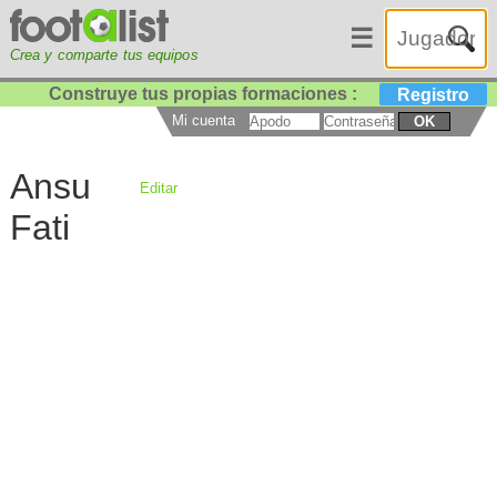
☰
Crea y comparte tus equipos
Construye tus propias formaciones :
Registro
Mi cuenta
OK
Ansu
Editar
Fati