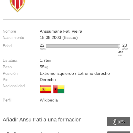
Anssumane Fati Vieira
Nombre
15.08.2003 (
Bissau
)
Nascimiento
22
23
Edad
años
años
356
días
1.75
Estatura
m
55
Peso
kg
Extremo izquierdo / Extremo derecho
Posición
Derecho
Pie
Nacionalidad
Wikipedia
Perfil
Añadir Ansu Fati a una formacion