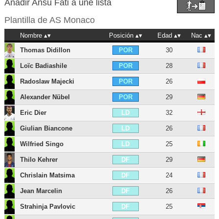
Añadir Ansu Fati a une lista
Plantilla de
AS Monaco
Nombre
Posición
Edad
Nac
Thomas Didillon
30
POR
Loïc Badiashile
28
POR
Radoslaw Majecki
26
POR
Alexander Nübel
29
POR
Eric Dier
32
LD
Giulian Biancone
26
LD
Wilfried Singo
25
LD
Thilo Kehrer
29
DF
Chrislain Matsima
24
DF
Jean Marcelin
26
DF
Strahinja Pavlovic
25
DF