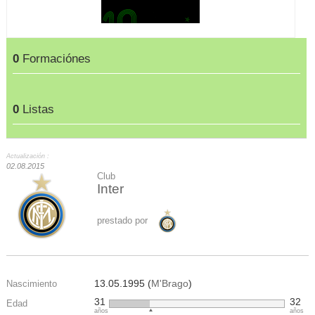
0
Formaciónes
0
Listas
Actualización :
02.08.2015
Club
Inter
prestado por
13.05.1995 (
M'Brago
)
Nascimiento
31
32
Edad
años
años