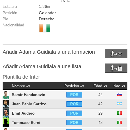
85
días
1.86
Estatura
m
Goleador
Posición
Derecho
Pie
Nacionalidad
Añadir Adama Guidiala a una formacion
Añadir Adama Guidiala a une lista
Plantilla de
Inter
Nombre
Posición
Edad
Nac
Samir Handanovic
42
POR
Juan Pablo Carrizo
42
POR
Emil Audero
29
POR
Tommaso Berni
43
POR