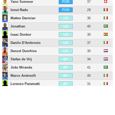
Yann Sommer
37
POR
Ionut Radu
29
POR
Matteo Darmian
36
LD
Jonathan
40
LD
Isaac Donkor
30
LD
Danilo D'Ambrosio
37
LD
Denzel Dumfries
30
LD
Stefan de Vrij
34
DF
João Miranda
41
DF
Marco Andreolli
40
DF
Lorenzo Paramatti
31
DF
Leonardo Longo
31
DF
Francesco Acerbi
38
DF
Alessandro Bastoni
27
DF