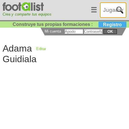
☰
Crea y comparte tus equipos
Construye tus propias formaciones :
Registro
Mi cuenta
OK
Adama
Editar
Guidiala