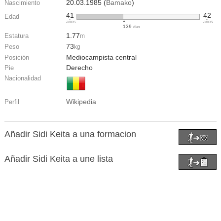
20.03.1985 (
Bamako
)
Nascimiento
41
42
Edad
años
años
139
días
1.77
Estatura
m
73
Peso
kg
Mediocampista central
Posición
Derecho
Pie
Nacionalidad
Wikipedia
Perfil
Añadir Sidi Keita a una formacion
Añadir Sidi Keita a une lista