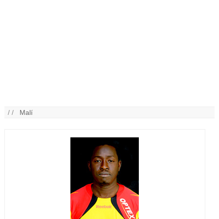
/ /
Malí