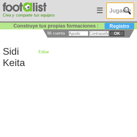
☰
Crea y comparte tus equipos
Construye tus propias formaciones :
Registro
Mi cuenta
OK
Sidi
Editar
Keita