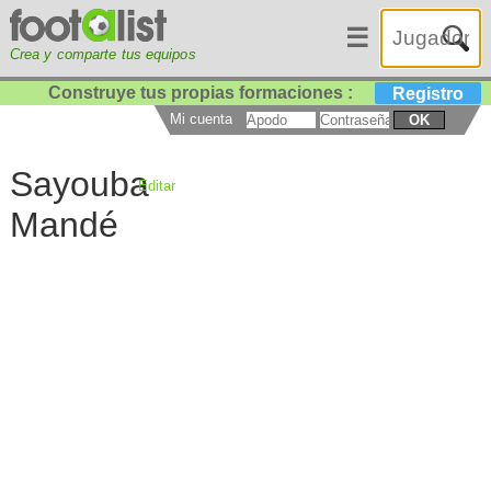
☰
Crea y comparte tus equipos
Construye tus propias formaciones :
Registro
Mi cuenta
OK
Sayouba
Editar
Mandé