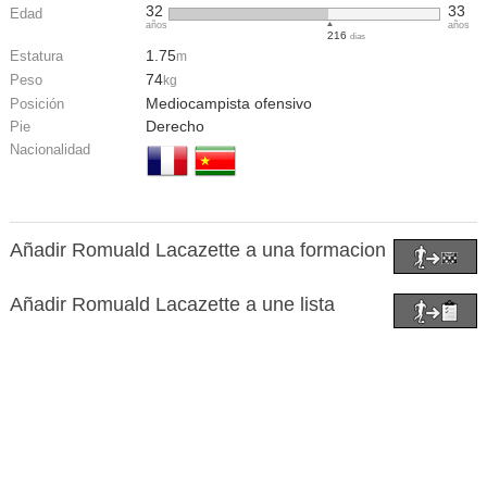
32
33
Edad
años
años
216
días
1.75
Estatura
m
74
Peso
kg
Mediocampista ofensivo
Posición
Derecho
Pie
Nacionalidad
Añadir Romuald Lacazette a una formacion
Añadir Romuald Lacazette a une lista