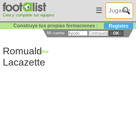
☰
Crea y comparte tus equipos
Construye tus propias formaciones :
Registro
Mi cuenta
OK
Romuald
Editar
Lacazette