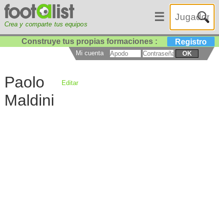
☰
Crea y comparte tus equipos
Construye tus propias formaciones :
Registro
Mi cuenta
OK
Paolo
Editar
Maldini