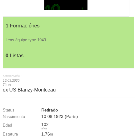
1
Formaciónes
Lens équipe type 1949
0
Listas
Actualización :
13.03.2020
Club
ex US Blanzy-Montceau
Retirado
Status
10.08.1923 (
París
)
Nascimiento
102
Edad
años
1.76
Estatura
m