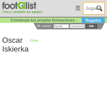
☰
Crea y comparte tus equipos
Construye tus propias formaciones :
Registro
Mi cuenta
OK
Oscar
Editar
Iskierka