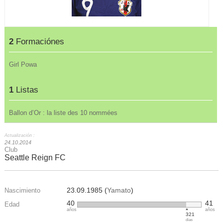
2
Formaciónes
Girl Powa
1
Listas
Ballon d’Or : la liste des 10 nommées
Actualización :
24.10.2014
Club
Seattle Reign FC
23.09.1985 (
Yamato
)
Nascimiento
40
41
Edad
años
años
321
días