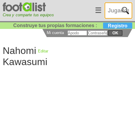
☰
Crea y comparte tus equipos
Construye tus propias formaciones :
Registro
Mi cuenta
OK
Nahomi
Editar
Kawasumi