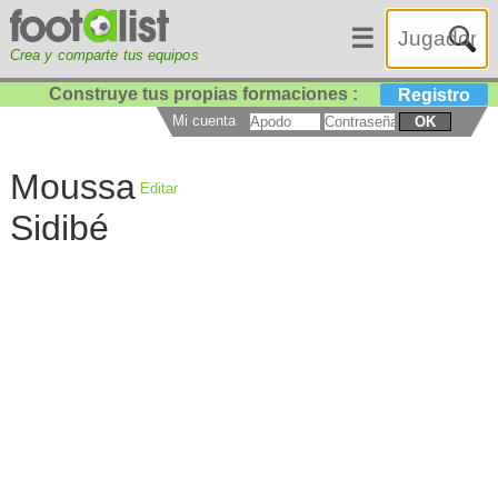
☰
Crea y comparte tus equipos
Construye tus propias formaciones :
Registro
Mi cuenta
OK
Moussa
Editar
Sidibé