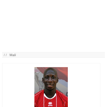
/ /
Malí