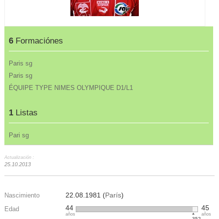
6
Formaciónes
Paris sg
Paris sg
ÉQUIPE TYPE NIMES OLYMPIQUE D1/L1
1
Listas
Pari sg
Actualización :
25.10.2013
22.08.1981 (
París
)
Nascimiento
44
45
Edad
años
años
352