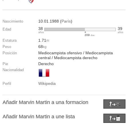
10.01.1988 (
París
)
Nascimiento
38
39
Edad
años
años
209
días
1.71
Estatura
m
68
Peso
kg
Mediocampista ofensivo / Mediocampista
Posición
central / Mediocampista derecho
Derecho
Pie
Nacionalidad
Wikipedia
Perfil
Añadir Marvin Martin a una formacion
Añadir Marvin Martin a une lista