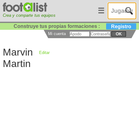
☰
Crea y comparte tus equipos
Construye tus propias formaciones :
Registro
Mi cuenta
OK
Marvin
Editar
Martin