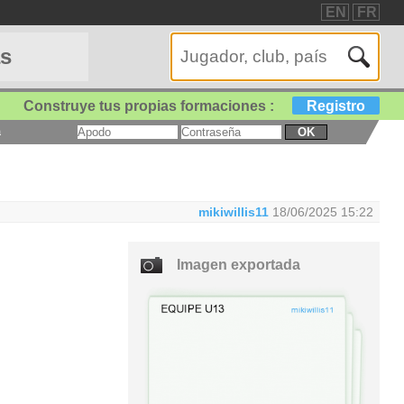
EN
FR
as
Construye tus propias formaciones :
Registro
a
OK
mikiwillis11
18/06/2025 15:22
Imagen exportada