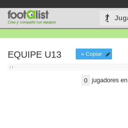
Jug
Crea y comparte tus equipos
EQUIPE U13
» Copiar
/ /
0
jugadores en l