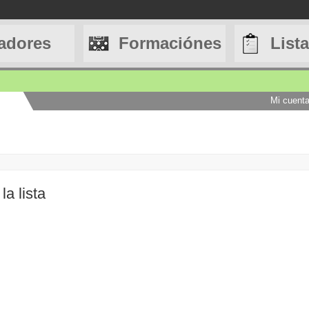
adores
Formaciónes
List
Mi cuent
a lista