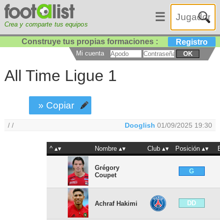
☰
Crea y comparte tus equipos
Construye tus propias formaciones :
Registro
Mi cuenta
OK
All Time Ligue 1
» Copiar
/ /
Dooglish
01/09/2025 19:30
^
Nombre
Club
Posición
Grégory
G
Coupet
DD
Achraf Hakimi