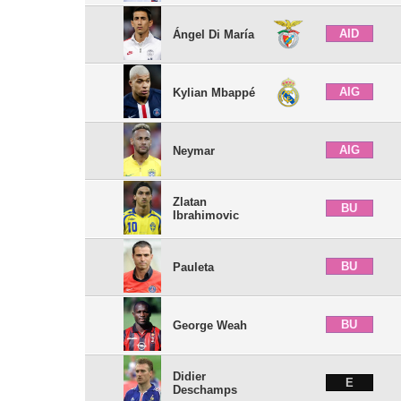
AID
Ángel Di María
AIG
Kylian Mbappé
AIG
Neymar
Zlatan
BU
Ibrahimovic
BU
Pauleta
BU
George Weah
Didier
E
Deschamps