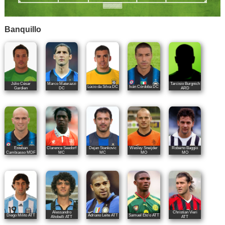
Banquillo
Júlio César
Marco Materazzi
Tarcisio Burgnich
Lúcio da Silva DC
Iván Córdoba DC
Gardien
DC
ARD
Esteban
Clarence Seedorf
Dejan Stankovic
Wesley Sneijder
Roberto Baggio
Cambiasso MDF
MC
MC
MO
MO
Alessandro
Christian Vieri
Diego Milito ATT
Adriano Leite ATT
Samuel Eto'o ATT
Altobelli ATT
ATT