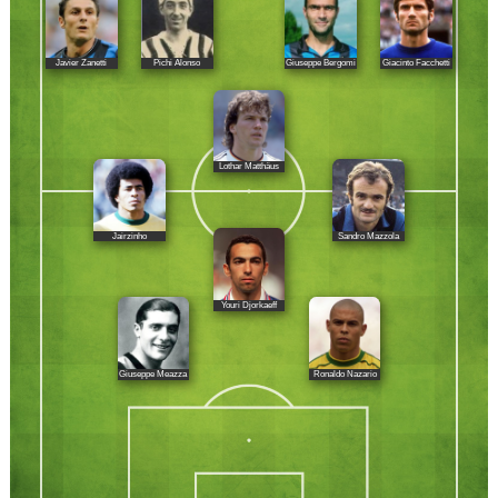
Javier Zanetti
Pichi Alonso
Giuseppe Bergomi
Giacinto Facchetti
Lothar Matthäus
Jairzinho
Sandro Mazzola
Youri Djorkaeff
Giuseppe Meazza
Ronaldo Nazario