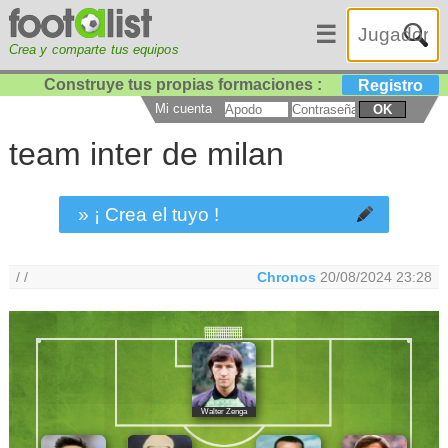
☰
Crea y comparte tus equipos
Construye tus propias formaciones :
Registro
Mi cuenta
OK
team inter de milan
» ¡ Crea el tuyo !
/ /
Chronos
20/08/2024 23:28
Walter Zenga