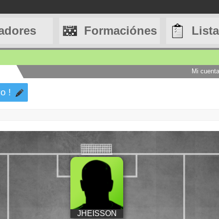
adores
Formaciónes
List
Mi cuent
o !
JHEISSON