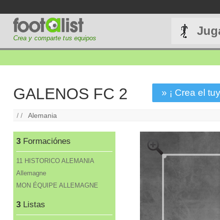
Jug
Crea y comparte tus equipos
GALENOS FC 2
» ¡ Crea el tuy
/ /
Alemania
3
Formaciónes
11 HISTORICO ALEMANIA
Allemagne
MON ÉQUIPE ALLEMAGNE
3
Listas