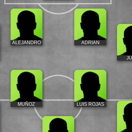
ALEJANDRO
ADRIAN
JU
MUÑOZ
LUIS ROJAS