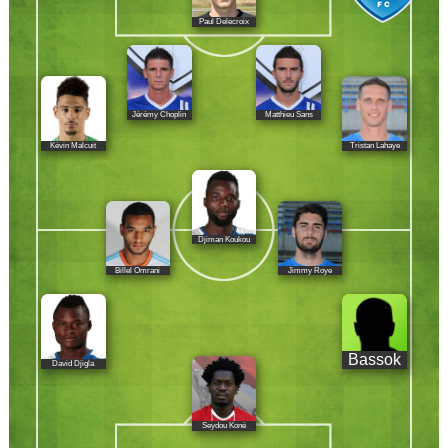
Paul Delecroix
Jérémy Choplin
Matthieu Sans
Kévin Malcuit
Tristan Lahaye
Djiman Koukou
Billel Omrani
Jimmy Roye
Bassok
David Djigla
Seydou Koné