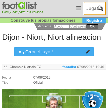
☰
Crea y comparte tus equipos
Construye tus propias formaciones :
Registro
Mi cuenta
OK
Dijon - Niort, Niort alineacion
» ¡ Crea el tuyo !
/ /
Chamois Niortais FC
footalist
07/08/2015 19:46
07/08/2015
Fecha
Oficial
Tipo