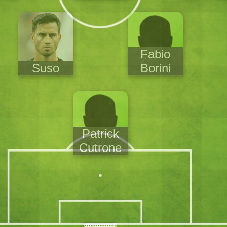
Fabio
Suso
Borini
Patrick
Cutrone