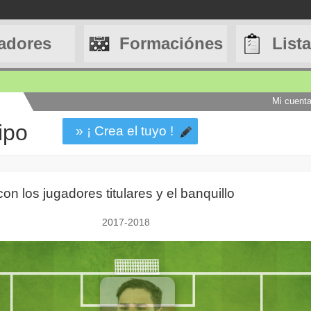
adores
Formaciónes
List
Mi cuent
ipo
» ¡ Crea el tuyo !
con los jugadores titulares y el banquillo
2017-2018