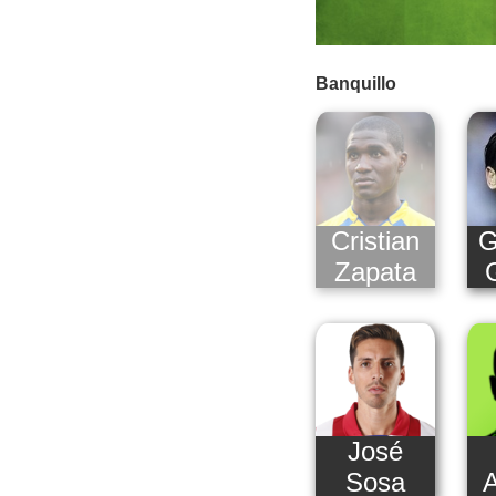
Banquillo
Cristian
G
Zapata
José
Sosa
A