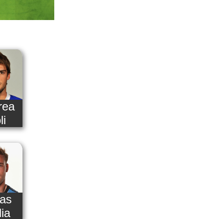
rea
li
as
lia