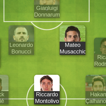
Gianluigi
Donnarumma
Leonardo
Mateo
Bonucci
Musacchio
Ric
Rodr
ck
Riccardo
Haka
ié
Montolivo
Çalhano