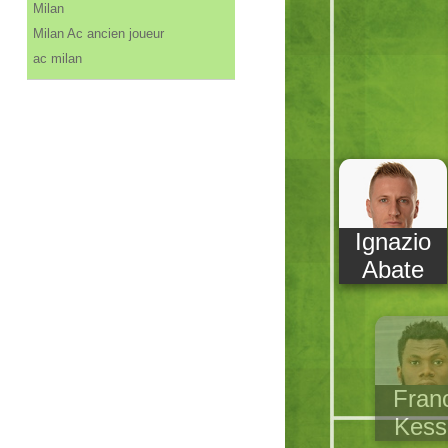
Milan
Milan Ac ancien joueur
ac milan
Ignazio
Abate
Fran
Kess