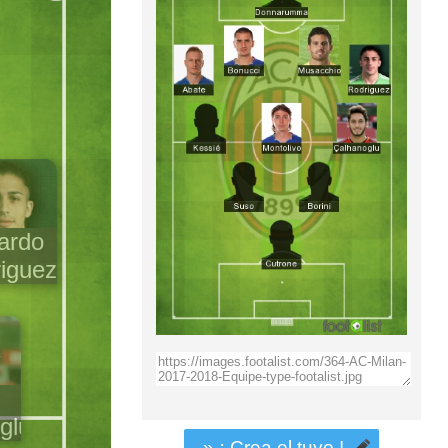
ardo
iguez
n
glu
» ¡ Crea el tuyo !