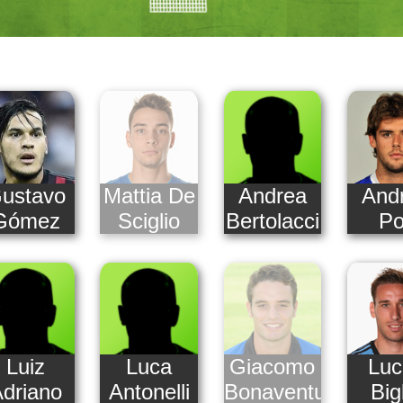
ustavo
Mattia De
Andrea
And
Gómez
Sciglio
Bertolacci
Po
Luiz
Luca
Giacomo
Luc
driano
Antonelli
Bonaventura
Big