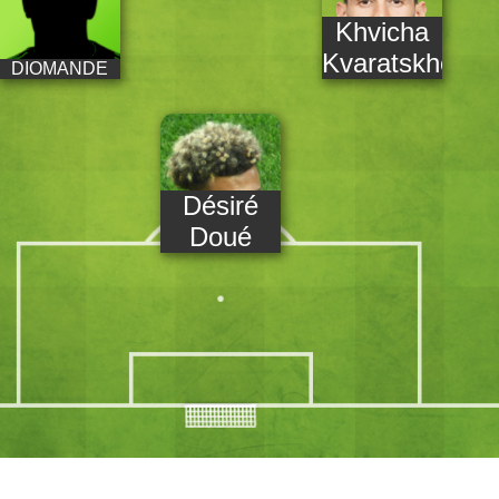
Khvicha
Kvaratskhelia
DIOMANDE
Désiré
Doué