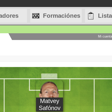
adores
Formaciónes
List
Mi cuent
Matvey
Safónov