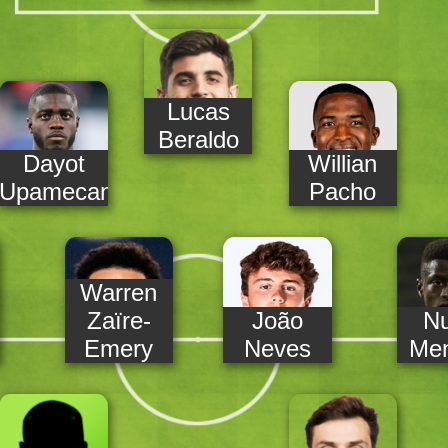
Lucas
Beraldo
Dayot
Willian
Upamecano
Pacho
Warren
Zaïre-
João
N
Emery
Neves
Me