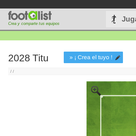
Jug
Crea y comparte tus equipos
2028 Titu
» ¡ Crea el tuyo !
/ /