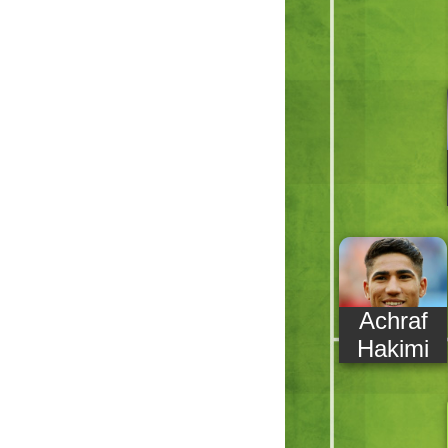
Achraf
Hakimi