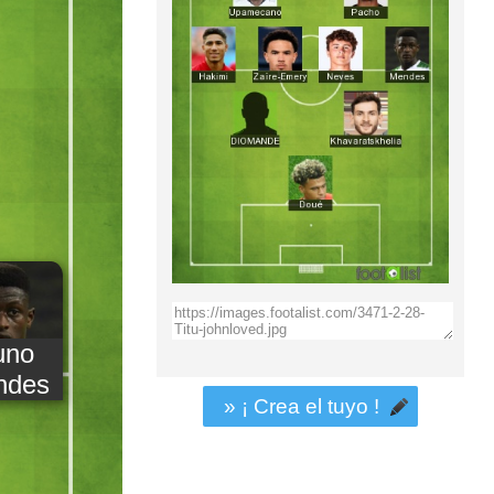
uno
ndes
» ¡ Crea el tuyo !