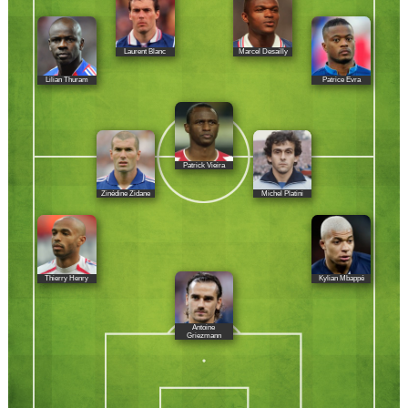
Laurent Blanc
Marcel Desailly
Lilian Thuram
Patrice Evra
Patrick Vieira
Zinédine Zidane
Michel Platini
Thierry Henry
Kylian Mbappé
Antoine
Griezmann