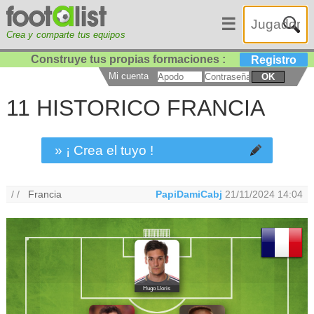
☰
Crea y comparte tus equipos
Construye tus propias formaciones :
Registro
Mi cuenta
OK
11 HISTORICO FRANCIA
» ¡ Crea el tuyo !
/ /
Francia
PapiDamiCabj
21/11/2024 14:04
Hugo Lloris