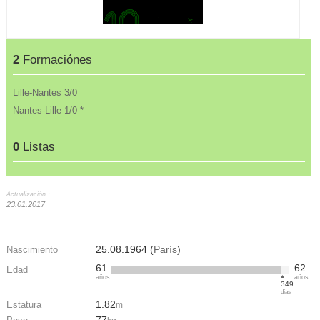
2
Formaciónes
Lille-Nantes 3/0
Nantes-Lille 1/0 *
0
Listas
Actualización :
23.01.2017
25.08.1964 (
París
)
Nascimiento
61
62
Edad
años
años
349
días
1.82
Estatura
m