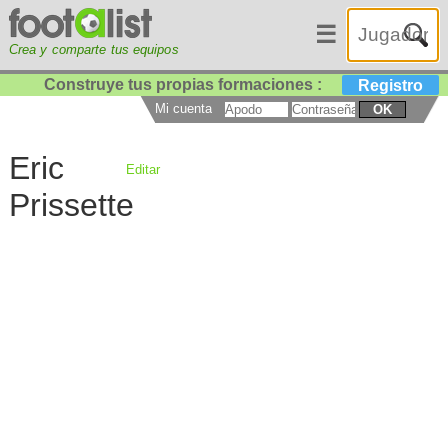
☰
Crea y comparte tus equipos
Construye tus propias formaciones :
Registro
Mi cuenta
OK
Eric
Editar
Prissette