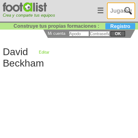
☰
Crea y comparte tus equipos
Construye tus propias formaciones :
Registro
Mi cuenta
OK
David
Editar
Beckham