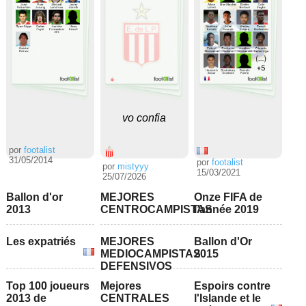
vo confia
por
footalist
31/05/2014
por
footalist
por
mistyyy
15/03/2021
25/07/2026
Ballon d'or
MEJORES
Onze FIFA de
2013
CENTROCAMPISTAS
l’année 2019
Les expatriés
MEJORES
Ballon d'Or
MEDIOCAMPISTAS
2015
DEFENSIVOS
Top 100 joueurs
Mejores
Espoirs contre
2013 de
CENTRALES
l'Islande et le