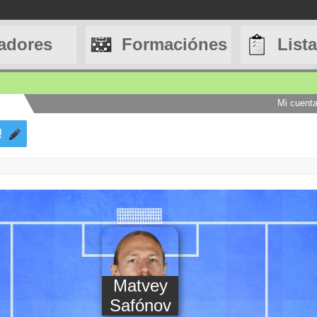
adores
Formaciónes
List
Mi cuent
!
Matvey
Safónov