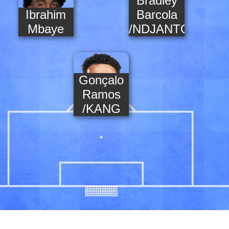
Bradley
Ibrahim
Barcola
Mbaye
/NDJANTOU
Gonçalo
Ramos
/KANG