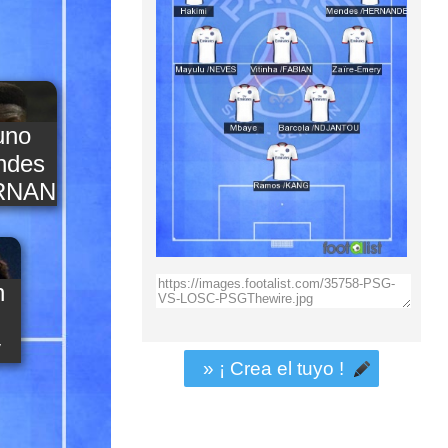
uno
ndes
RNANDEZ
n
y
» ¡ Crea el tuyo !