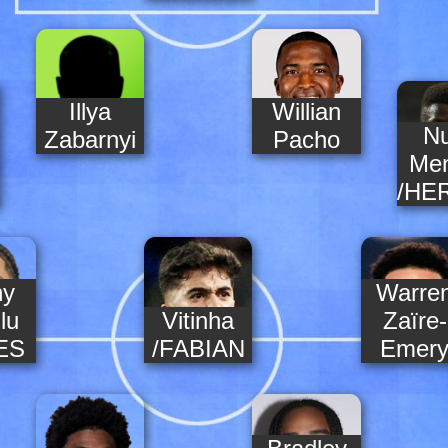
Illya
Willian
N
Zabarnyi
Pacho
Me
/HE
ny
Warre
lu
Vitinha
Zaïre-
ES
/FABIAN
Emer