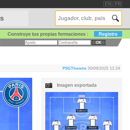
EN
FR
as
Construye tus propias formaciones :
Registro
a
OK
PSGThewire
30/09/2025 12:24
Imagen exportada