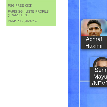
PSG FREE KICK
PARIS SG - LISTE PROFILS
(TRANSFERT)
PARIS SG (2024-25)
Achraf
Hakimi
Sen
Mayu
/NEV