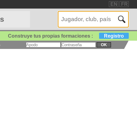
EN
FR
as
Construye tus propias formaciones :
Registro
a
OK