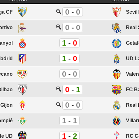
0
-
0
ga CF
Sevil
0
-
0
rtivo
Real
1
-
0
anyol
Getaf
1
-
0
Madrid
UD L
0
-
0
ecano
Valen
0
-
1
Bilbao
FC B
0
-
0
 Gijón
Real 
1
-
1
lompié
Villa
1
-
2
te UD
RC Ce