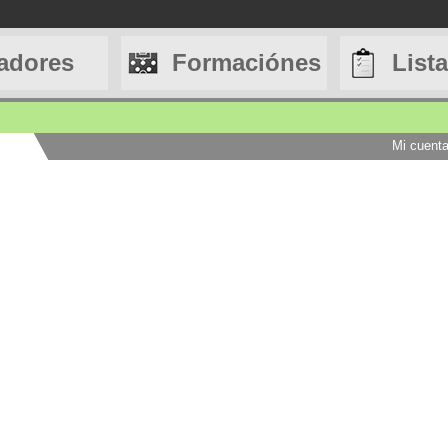
adores
Formaciónes
List
Mi cuent