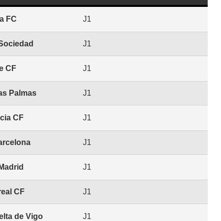
la FC
J1
 Sociedad
J1
e CF
J1
as Palmas
J1
cia CF
J1
arcelona
J1
Madrid
J1
rreal CF
J1
lta de Vigo
J1